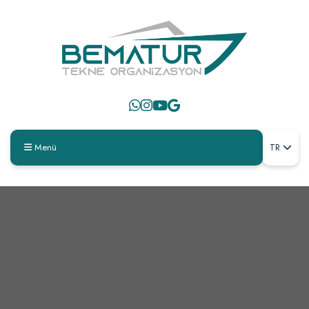
Menü
TR