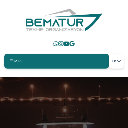
Menü
TR