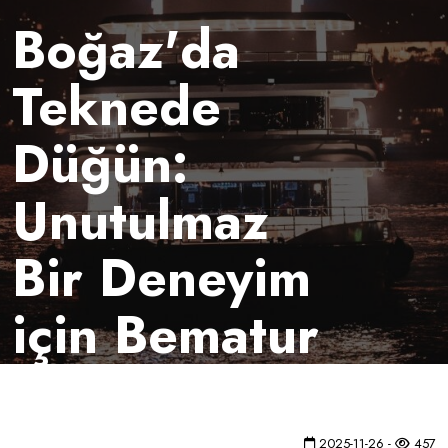
Boğaz'da
Teknede
Düğün:
Unutulmaz
Bir Deneyim
için Bematur
2025-11-26 -
457