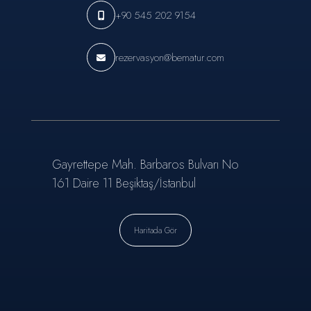
+90 545 202 9154
rezervasyon@bematur.com
Gayrettepe Mah. Barbaros Bulvarı No
161 Daire 11 Beşiktaş/İstanbul
Haritada Gör