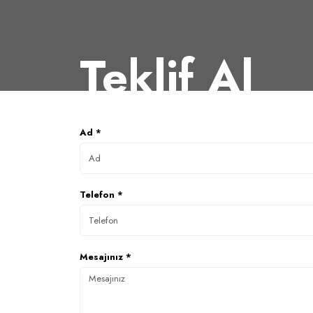
Teklif Al
Ad *
Telefon *
Mesajınız *