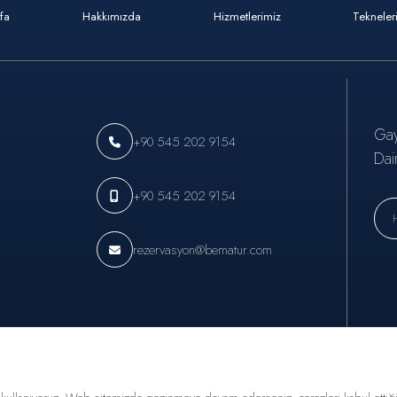
fa
Hakkımızda
Hizmetlerimiz
Tekneler
Gay
+90 545 202 9154
Dai
+90 545 202 9154
rezervasyon@bematur.com