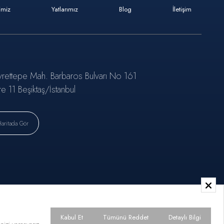
imiz
Yatlarımız
Blog
İletişim
rettepe Mah. Barbaros Bulvarı No 161
re 11 Beşiktaş/İstanbul
Haritada Gör
Kabul Et
Tümünü Reddet
Detaylı Bilgi