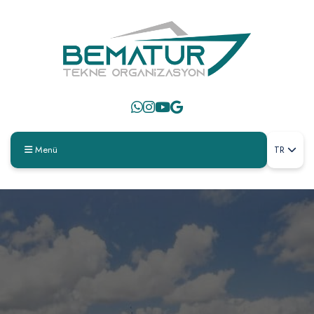
Menü
TR