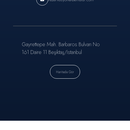
Gayrettepe Mah. Barbaros Bulvarı No
161 Daire 11 Beşiktaş/İstanbul
Haritada Gör