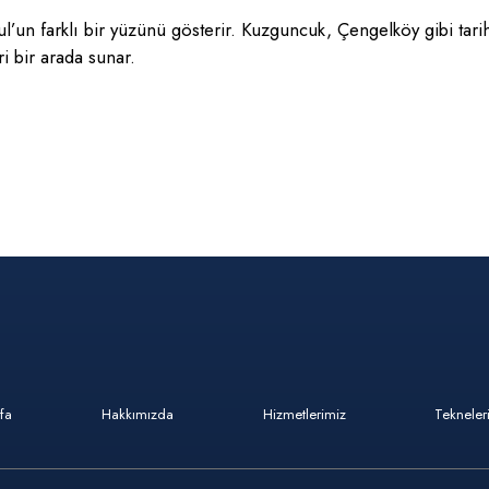
’un farklı bir yüzünü gösterir. Kuzguncuk, Çengelköy gibi tarihi
i bir arada sunar.
fa
Hakkımızda
Hizmetlerimiz
Tekneler