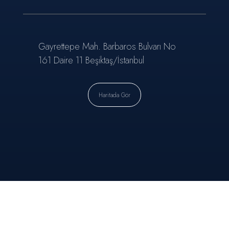
Gayrettepe Mah. Barbaros Bulvarı No
161 Daire 11 Beşiktaş/İstanbul
Haritada Gör