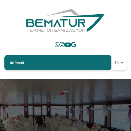
Menü
TR