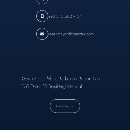
+90 545 202 9154
rezervasyon@bematur.com
Gayrettepe Mah. Barbaros Bulvarı No
161 Daire 11 Beşiktaş/İstanbul
Haritada Gör