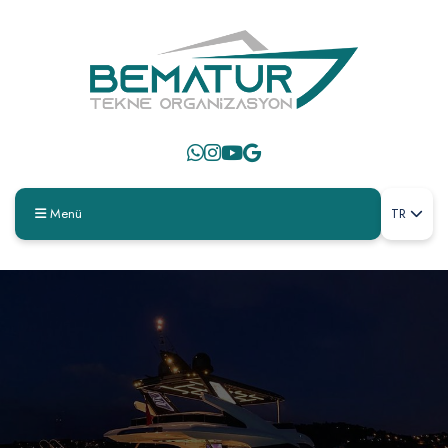
Menü
TR