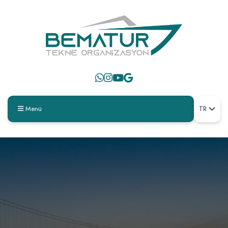
Menü
TR