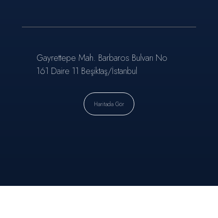
Gayrettepe Mah. Barbaros Bulvarı No
161 Daire 11 Beşiktaş/İstanbul
Haritada Gör