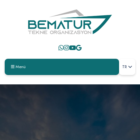
Menü
TR