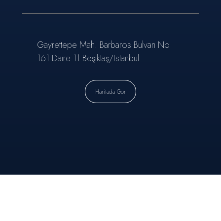
Gayrettepe Mah. Barbaros Bulvarı No
161 Daire 11 Beşiktaş/İstanbul
Haritada Gör