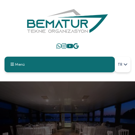
Menü
TR