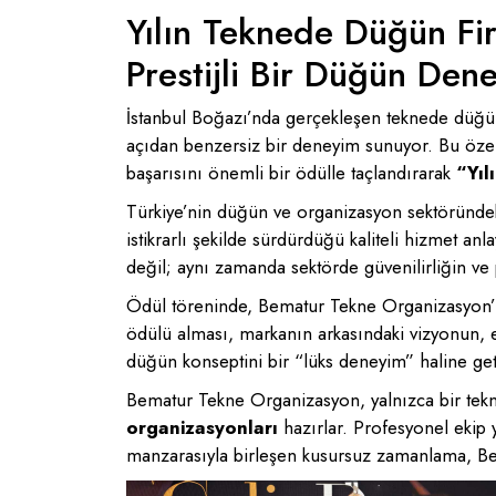
Yılın Teknede Düğün Fi
Prestijli Bir Düğün Den
İstanbul Boğazı’nda gerçekleşen teknede düğünl
açıdan benzersiz bir deneyim sunuyor. Bu özel k
başarısını önemli bir ödülle taçlandırarak
“Yıl
Türkiye’nin düğün ve organizasyon sektöründeki
istikrarlı şekilde sürdürdüğü kaliteli hizmet a
değil; aynı zamanda sektörde güvenilirliğin ve p
Ödül töreninde, Bematur Tekne Organizasyon’
ödülü alması, markanın arkasındaki vizyonun, em
düğün konseptini bir “lüks deneyim” haline geti
Bematur Tekne Organizasyon, yalnızca bir tek
organizasyonları
hazırlar. Profesyonel ekip y
manzarasıyla birleşen kusursuz zamanlama, Bem