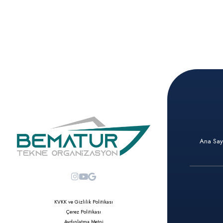
Ana Say
KVKK ve Gizlilik Politikası
Çerez Politikası
Aydınlatma Metni