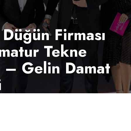
e Düğün Firması
ematur Tekne
 – Gelin Damat
ü