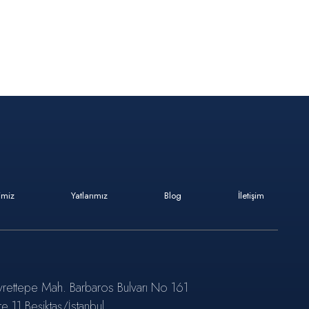
imiz
Yatlarımız
Blog
İletişim
rettepe Mah. Barbaros Bulvarı No 161
re 11 Beşiktaş/İstanbul