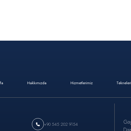
fa
Hakkımızda
Hizmetlerimiz
Tekneler
Gay
+90 545 202 9154
Dai