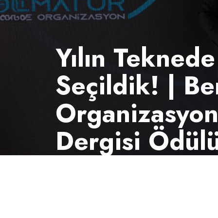
Yılın Tekned
Seçildik! | B
Organizasyon
Dergisi Ödül