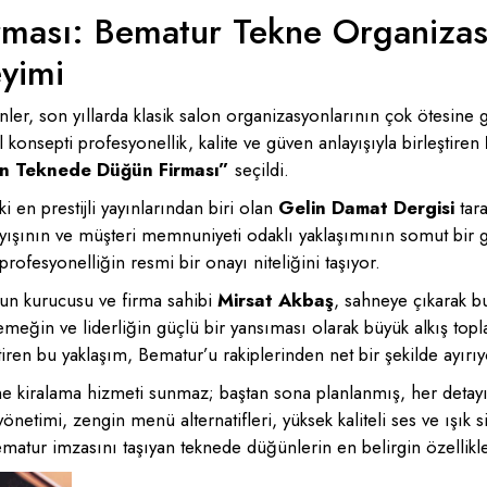
rması: Bematur Tekne Organizas
eyimi
er, son yıllarda klasik salon organizasyonlarının çok ötesine 
onsepti profesyonellik, kalite ve güven anlayışıyla birleştiren
ın Teknede Düğün Firması”
seçildi.
 en prestijli yayınlarından biri olan
Gelin Damat Dergisi
tara
nlayışının ve müşteri memnuniyeti odaklı yaklaşımının somut bir 
rofesyonelliğin resmi bir onayı niteliğini taşıyor.
un kurucusu ve firma sahibi
Mirsat Akbaş
, sahneye çıkarak bu
eğin ve liderliğin güçlü bir yansıması olarak büyük alkış topla
ren bu yaklaşım, Bematur’u rakiplerinden net bir şekilde ayırıy
ne kiralama hizmeti sunmaz; baştan sona planlanmış, her det
önetimi, zengin menü alternatifleri, yüksek kaliteli ses ve ışık
atur imzasını taşıyan teknede düğünlerin en belirgin özellikle