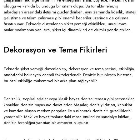
çalışanların etkinliğe katılımını ve etkileşimini artırır. Böylece, herkesin dahil
olduğu ve katkıda bulunduğu bir ortam oluşur. Bu tür aktiviteler, iş
arkadaşları arasındaki iletişimi güçlendirirken, aynı zamanda liderlik, strateji
geliştirme ve takım çalışması gibi önemli beceriler üzerinde de çalışma
fırsatı sunar. Teknede düzenlenen şirket yemeği etkinlikleri, unutulmaz
anılar bırakmanın yanı sıra, şirket içi dinamikleri de olumlu yönde etkiler.
Dekorasyon ve Tema Fikirleri
Teknede şirket yemeği düzenlerken, dekorasyon ve tema seçimi, etkinliğin
atmosferini belirleyen önemli faktörlerdendir. Denizle bütünleşen bir tema,
bu özel etkinliğe mükemmel bir arka plan sağlayabilir.
Denizcilik, tropikal adalar veya klasik beyaz denizci teması gibi seçenekler,
konukları denizin büyüsüne davet eder. Masalar, deniz yıldızları, kabuklar
ve kumdan oluşan merkez parçaları ile süslenerek deniz altı güzelliklerini
yansıtabilir. Mavi ve beyaz tonlarındaki masa örtüleri ve sandalye kılıfları,
denizin ferahlığını yansıtan bir atmosfer oluşturur.