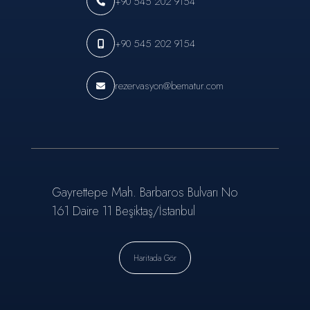
+90 545 202 9154
+90 545 202 9154
rezervasyon@bematur.com
Gayrettepe Mah. Barbaros Bulvarı No
161 Daire 11 Beşiktaş/İstanbul
Haritada Gör