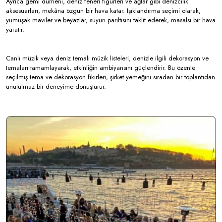
Ayrıca gemi dümeni, deniz feneri figürleri ve ağlar gibi denizcilik
aksesuarları, mekâna özgün bir hava katar. Işıklandırma seçimi olarak,
yumuşak maviler ve beyazlar, suyun parıltısını taklit ederek, masalsı bir hava
yaratır.
Canlı müzik veya deniz temalı müzik listeleri, denizle ilgili dekorasyon ve
temaları tamamlayarak, etkinliğin ambiyansını güçlendirir. Bu özenle
seçilmiş tema ve dekorasyon fikirleri, şirket yemeğini sıradan bir toplantıdan
unutulmaz bir deneyime dönüştürür.