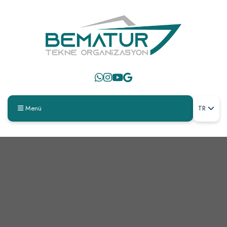
Menü
TR