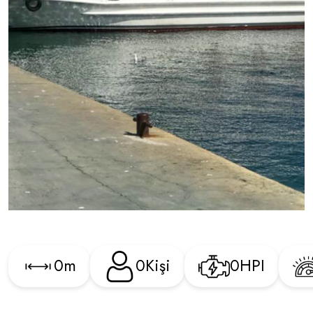
0
m
0
Kişi
0
HPI