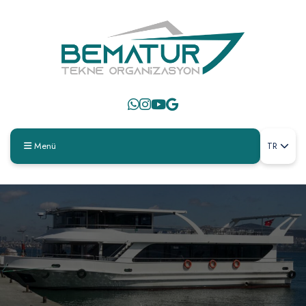
Menü
TR