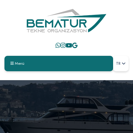
Menü
TR