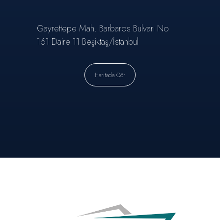
Gayrettepe Mah. Barbaros Bulvarı No
161 Daire 11 Beşiktaş/İstanbul
Haritada Gör