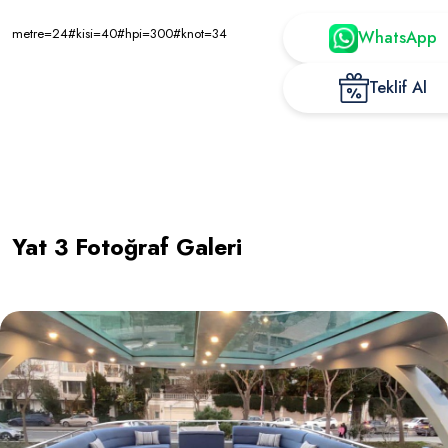
metre=24#kisi=40#hpi=300#knot=34
WhatsApp
Teklif Al
Yat 3 Fotoğraf Galeri