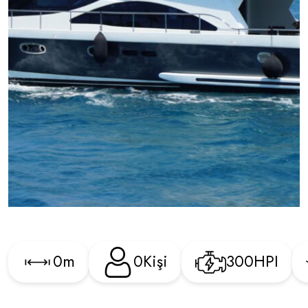
0
m
0
Kişi
300
HPI